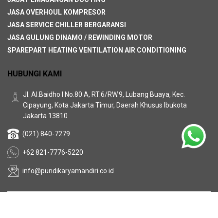
JASA OVERHOUL KOMPRESOR
JASA SERVICE CHILLER BERGARANSI
JASA GULUNG DINAMO / REWINDING MOTOR
SPAREPART HEATING VENTILATION AIR CONDITIONING
HUBUNGI KAMI
Jl. Al.Baidho I No.80 A, RT.6/RW.9, Lubang Buaya, Kec.
Cipayung, Kota Jakarta Timur, Daerah Khusus Ibukota
Jakarta 13810
(021) 840-7279
+62 821-7776-5220
info@pundikaryamandiri.co.id
About
Privacy & Policy
Term and Condition