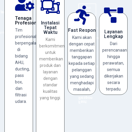
Tenaga
Here
Click
Profesional
Here
Tenaga
Layanan
Click
Tim
Profesional
Instalasi
Lengkap
masalah,
Tepat
profesional
menghadapi
Fast Respon
Tim
Layanan
yang tinggi.
Waktu
erpengalaman
Dari
sedang
Lengkap
profesional
kualitas
Kami akan
di
perencanaan
Kami
yang
standar
berpengalaman
bidang
hingga
Dari
dengan cepat
pelanggan
berkomitmen
dengan
AHU,
perawatan,
di
perencanaan
memberikan
setiap
untuk
layanan
ducting,
semua
bidang
kepada
hingga
tanggapan
produk dan
memberikan
pass
dikerjakan
tanggapan
AHU,
perawatan,
kepada setiap
memberikan
box,
secara
produk dan
memberikan
ducting,
untuk
semua
pelanggan
dan
terpadu.
layanan
cepat
berkomitmen
pass
filtrasi
dikerjakan
yang sedang
dengan
dengan
Kami
udara.
box,
secara
menghadapi
Click
akan
standar
Waktu
Here
dan
Kami
terpadu.
masalah,
Tepat
kualitas
Click
Instalasi
filtrasi
Here
yang tinggi.
Respon
udara.
Fast