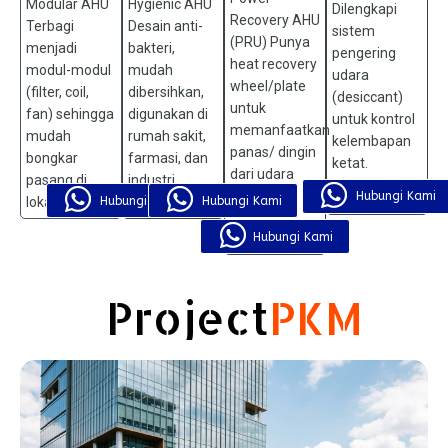
Modular AHU
Hygienic AHU
Dilengkapi
Recovery AHU
Terbagi
Desain anti-
sistem
(PRU) Punya
menjadi
bakteri,
pengering
heat recovery
modul-modul
mudah
udara
wheel/plate
(filter, coil,
dibersihkan,
(desiccant)
untuk
fan) sehingga
digunakan di
untuk kontrol
memanfaatkan
mudah
rumah sakit,
kelembapan
panas/ dingin
bongkar
farmasi, dan
ketat.
dari udara
pasang di
industri
buangan.
Hubungi Kami
Hubungi Kami
Hubungi Kami
lokasi sempit.
makanan.
Hubungi Kami
Project
PKM