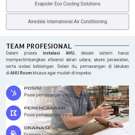
Evapoler Eco Cooling Solutions
Airedale International Air Conditioning
TEAM PROFESIONAL
Dalam proses
instalasi AHU
, desain sistem harus
mempertimbangkan efisiensi aliran udara, akses perawatan,
serta isolasi kebisingan. Selain itu, pemasangan di lakukan
di
AHU Room
khusus agar mudah di inspeksi.
POSISI
Posisi pemasangan yang mudah diakses
PERENCANAAN
Posisi pemasangan yang mudah diakses
DRAINASE
Drainase kondensasi yang benar