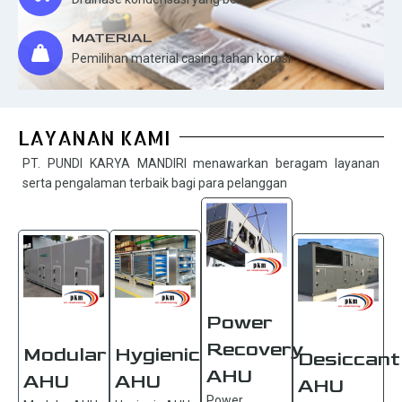
MATERIAL
Pemilihan material casing tahan korosi
LAYANAN KAMI
PT. PUNDI KARYA MANDIRI menawarkan beragam layanan
serta pengalaman terbaik bagi para pelanggan
Power
Recovery
Modular
Hygienic
Desiccant
AHU
AHU
AHU
AHU
Power