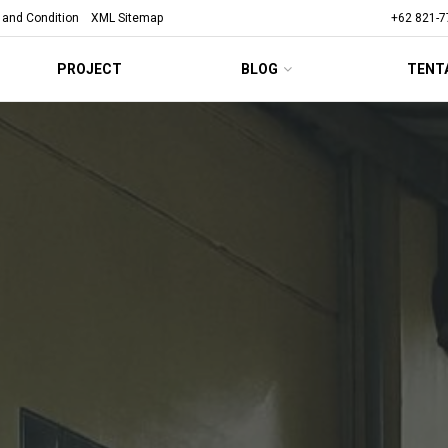
 and Condition
XML Sitemap
+62 821-7
PROJECT
BLOG
TENT