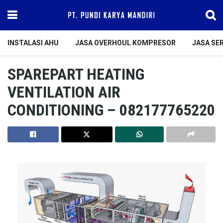
INSTALASI AHU
JASA OVERHOUL KOMPRESOR
JASA SER
SPAREPART HEATING
VENTILATION AIR
CONDITIONING – 082177765220