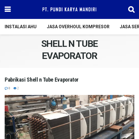
INSTALASI AHU
JASA OVERHOUL KOMPRESOR
JASA SER
SHELL N TUBE
EVAPORATOR
Pabrikasi Shell n Tube Evaporator
0
2