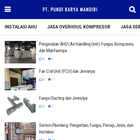
INSTALASI AHU
JASA OVERHOUL KOMPRESOR
JASA SER
Pengenalan AHU (Air Handling Unit): Fungsi, Komponen,
dan Manfaatnya
0
6
Fan Coil Unit (FCU) dan Jenisnya
0
71
Fungsi Ducting dan Jenisnya
0
1
Sistem Plumbing: Pengertian, Fungsi, Prinsip, Jenis, dan
Instalasi