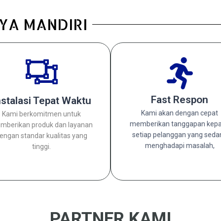
RYA MANDIRI
Click Here
Click Here
Fast Respon
nstalasi Tepat Waktu
menghadapi masalah,
tinggi.
setiap pelanggan yang sedang
Kami akan dengan cepat
Kami berkomitmen untuk
dengan standar kualitas yang
memberikan tanggapan kepad
memberikan produk dan layanan
memberikan tanggapan kep
mberikan produk dan layanan
Kami akan dengan cepat
Kami berkomitmen untuk
setiap pelanggan yang seda
engan standar kualitas yang
Instalasi Tepat Waktu
Fast Respon
menghadapi masalah,
tinggi.
PARTNER KAMI