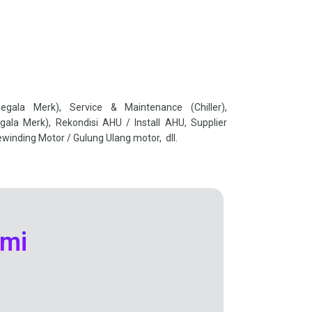
ala Merk), Service & Maintenance (Chiller),
ala Merk), Rekondisi AHU / Install AHU, Supplier
ewinding Motor / Gulung Ulang motor, dll.
mi