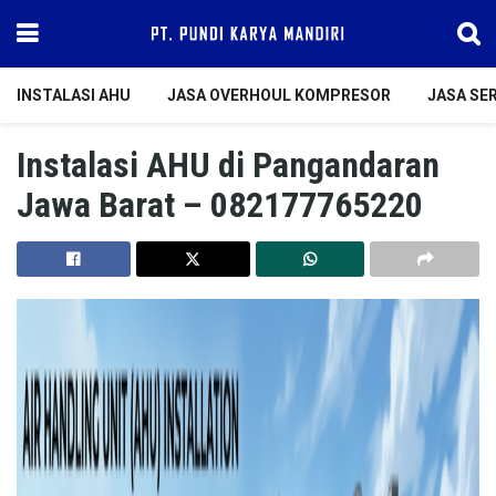
INSTALASI AHU
JASA OVERHOUL KOMPRESOR
JASA SER
Instalasi AHU di Pangandaran
Jawa Barat – 082177765220