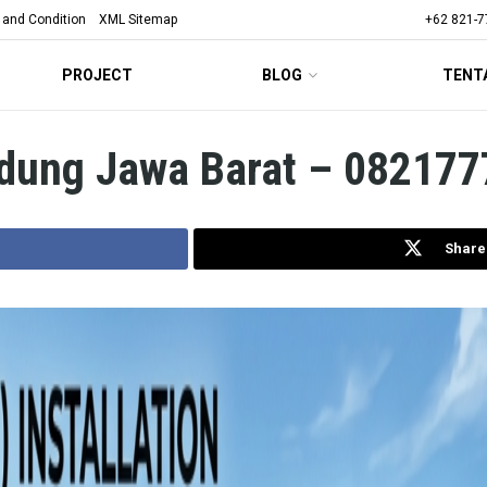
 and Condition
XML Sitemap
+62 821-7
PROJECT
BLOG
TENT
andung Jawa Barat – 08217
Share 