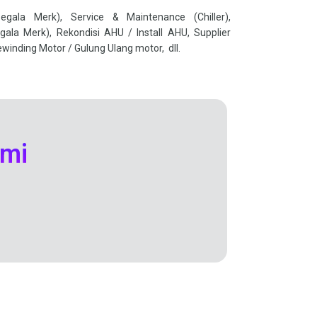
ala Merk), Service & Maintenance (Chiller),
ala Merk), Rekondisi AHU / Install AHU, Supplier
ewinding Motor / Gulung Ulang motor, dll.
mi